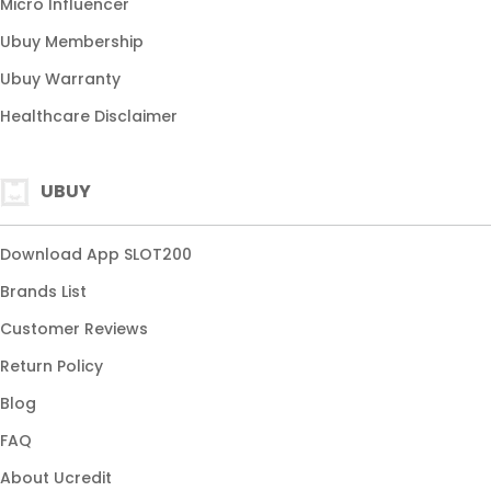
Micro Influencer
provider slot online terlengkap 2026
Ubuy Membership
main slot online jp terbesar
Ubuy Warranty
link resmi slot gacor thailand
Healthcare Disclaimer
cara daftar slot online praktis
situs slot online bonus besar
UBUY
game slot gacor gampang maxwin
akses login slot online aman
Download App SLOT200
akun slot gacor vip terbaru
Brands List
situs slot online 24 jam
Customer Reviews
bocoran jam slot gacor hari ini
Return Policy
pilihan slot online paling viral
Blog
fitur suara game slot jernih
FAQ
teknologi slot online server luar
About Ucredit