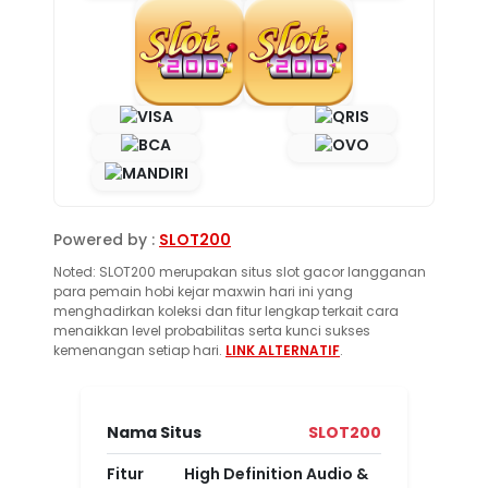
Powered by :
SLOT200
Noted: SLOT200 merupakan situs slot gacor langganan
para pemain hobi kejar maxwin hari ini yang
menghadirkan koleksi dan fitur lengkap terkait cara
menaikkan level probabilitas serta kunci sukses
kemenangan setiap hari.
LINK ALTERNATIF
.
Nama Situs
SLOT200
Fitur
High Definition Audio &