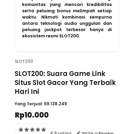
komunitas yang mencari kredibilitas
serta peluang bonus melimpah setiap
waktu. Nikmati kombinasi sempurna
antara teknologi audio unggulan dan
peluang jackpot terbesar hanya di
ekosistem resmi SLOT200.
SLOT200
SLOT200: Suara Game Link
Situs Slot Gacor Yang Terbaik
Hari Ini
Yang Terjual:
69.138.249
Rp10.000
4.9 rating
Write a Review