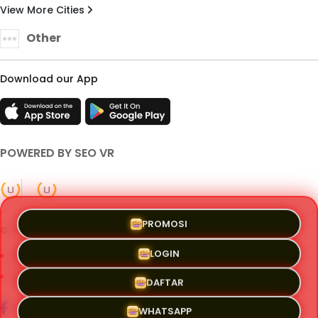
View More Cities
Other
Download our App
POWERED BY SEO VR
PROMOSI
LOGIN
© Copyright 2018 - 2026 - SLOT200. All Rights Reserved.
Terms & Conditions
Privacy Policy
About Us
DAFTAR
Contact Us
WHATSAPP