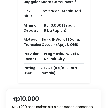
Unggulan
Suara Game Imersif
Link
Slot Gacor Terbaik Hari
Situs
Ini
Minimal
Rp 10.000 (Sepuluh
Deposit
Ribu Rupiah)
Metode
Bank, E-Wallet (Dana,
Transaksi
Ovo, LinkAja), & QRIS
Provider
Pragmatic, PG Soft,
Favorit
Nolimit City
Rating
⭐⭐⭐⭐⭐ (9.9/10 Suara
User
Pemain)
Rp10.000
SLOT200 merupakan situs slot gacor langganan