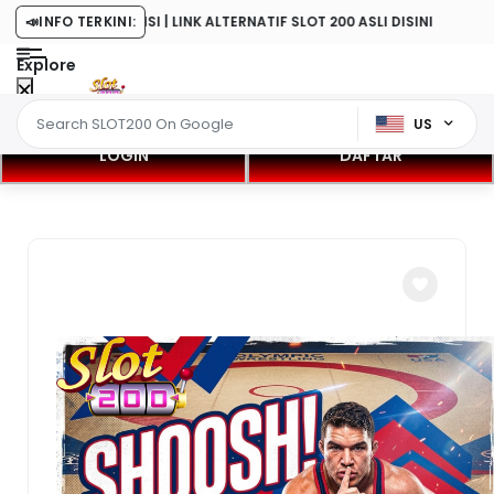
 NO.1 BERLISENSI | LINK ALTERNATIF SLOT 200 ASLI DISINI
📣
INFO TERKINI:
Explore
US
LOGIN
DAFTAR