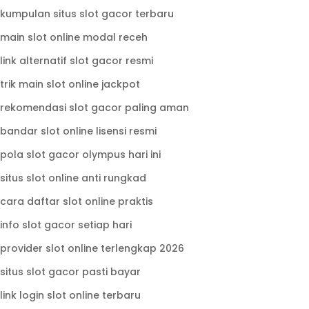
kumpulan situs slot gacor terbaru
main slot online modal receh
link alternatif slot gacor resmi
trik main slot online jackpot
rekomendasi slot gacor paling aman
bandar slot online lisensi resmi
pola slot gacor olympus hari ini
situs slot online anti rungkad
cara daftar slot online praktis
info slot gacor setiap hari
provider slot online terlengkap 2026
situs slot gacor pasti bayar
link login slot online terbaru