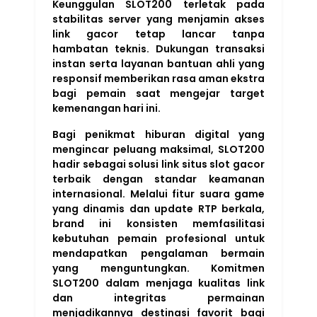
Keunggulan SLOT200 terletak pada
stabilitas server yang menjamin akses
link gacor tetap lancar tanpa
hambatan teknis. Dukungan transaksi
instan serta layanan bantuan ahli yang
responsif memberikan rasa aman ekstra
bagi pemain saat mengejar target
kemenangan hari ini.
Bagi penikmat hiburan digital yang
mengincar peluang maksimal, SLOT200
hadir sebagai solusi link situs slot gacor
terbaik dengan standar keamanan
internasional. Melalui fitur suara game
yang dinamis dan update RTP berkala,
brand ini konsisten memfasilitasi
kebutuhan pemain profesional untuk
mendapatkan pengalaman bermain
yang menguntungkan. Komitmen
SLOT200 dalam menjaga kualitas link
dan integritas permainan
menjadikannya destinasi favorit bagi